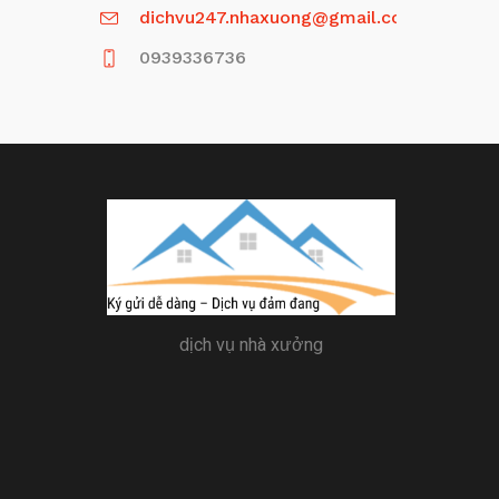
dichvu247.nhaxuong@gmail.com
0939336736
dịch vụ nhà xưởng