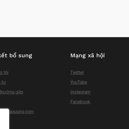
kết bổ sung
Mạng xã hội
g tôi
Twitter
 tư
YouTube
 thường gặp
Instagram
Facebook
guinhaxuong.com