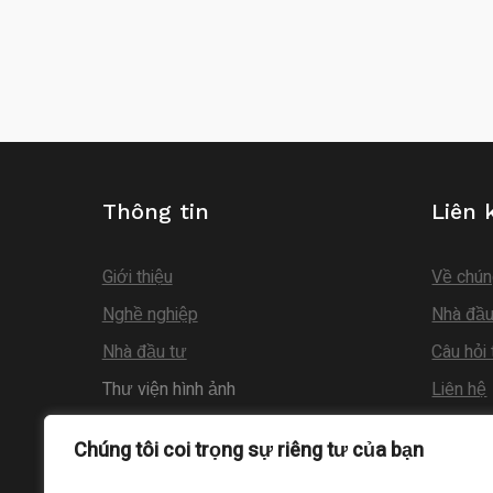
Thông tin
Liên 
Giới thiệu
Về chún
Nghề nghiệp
Nhà đầu
Nhà đầu tư
Câu hỏi
Thư viện hình ảnh
Liên hệ
www.ky
Chúng tôi coi trọng sự riêng tư của bạn