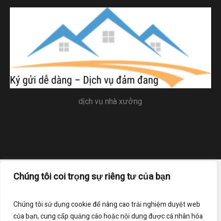
dịch vụ nhà xưởng
Chúng tôi coi trọng sự riêng tư của bạn
Trang chủ
Liên hệ
Điều khoản sử dụng
Chính sách bảo mật
Chúng tôi sử dụng cookie để nâng cao trải nghiệm duyệt web
của bạn, cung cấp quảng cáo hoặc nội dung được cá nhân hóa
Đăng ký nhận bản tin của chúng tôi