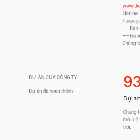
www.dic
Hotline
Fanpage
—–Bạn c
—–Đừng 
Chúng t
9
DỰ ÁN CỦA CÔNG TY
Dự án đã hoàn thành
Dự á
Chúng t
mới để 
trội.