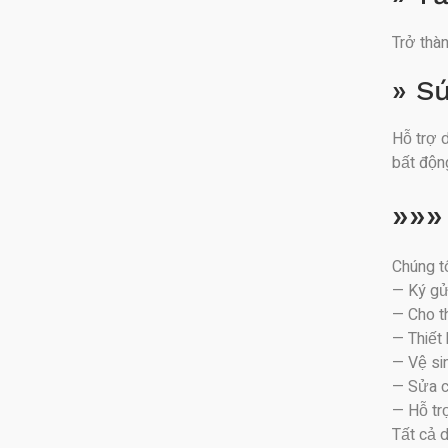
Trở thà
» S
Hỗ trợ d
bất độn
»»»
Chúng t
— Ký gử
— Cho t
— Thiết
— Vệ si
— Sửa c
— Hỗ tr
Tất cả d