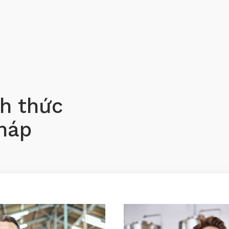
ch thức
pháp