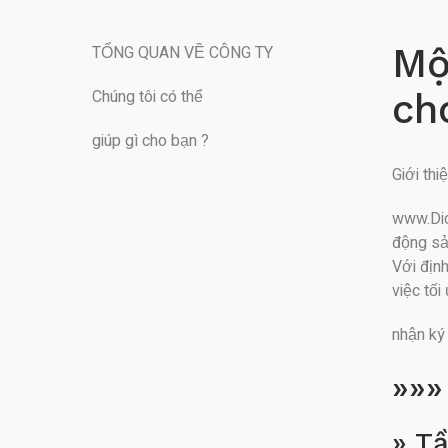
Mộ
TỔNG QUAN VỀ CÔNG TY
Chúng tôi có thể
ch
giúp gì cho bạn ?
Giới th
www.Dic
động sả
Với địn
việc tố
nhận ký
»»»
» T