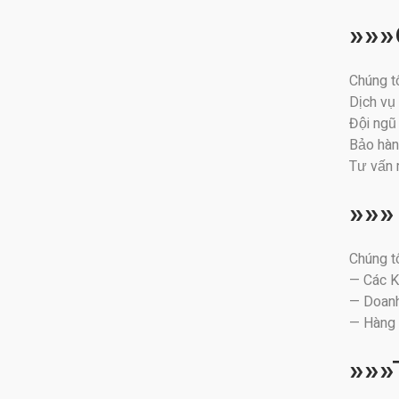
»»»
Chúng t
Dịch vụ 
Đội ngũ
Bảo hành
Tư vấn 
»»»
Chúng t
— Các K
— Doanh
— Hàng 
»»»