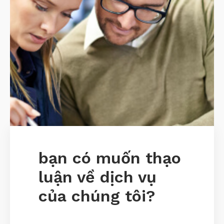
bạn có muốn thạo
luận về dịch vụ
của chúng tôi?