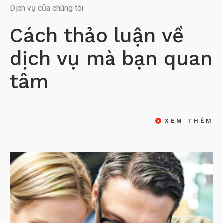
Dịch vụ của chúng tôi
Cách thảo luận về
dịch vụ mà bạn quan
tâm
XEM THÊM