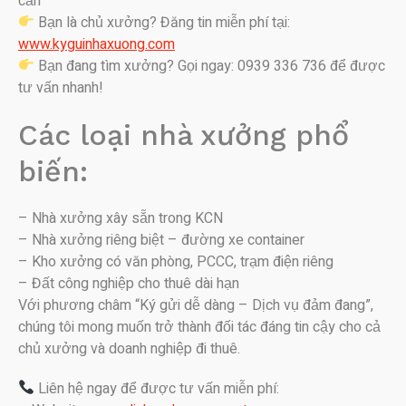
cần
Bạn là chủ xưởng? Đăng tin miễn phí tại:
www.kyguinhaxuong.com
Bạn đang tìm xưởng? Gọi ngay: 0939 336 736 để được
tư vấn nhanh!
Các loại nhà xưởng phổ
biến:
– Nhà xưởng xây sẵn trong KCN
– Nhà xưởng riêng biệt – đường xe container
– Kho xưởng có văn phòng, PCCC, trạm điện riêng
– Đất công nghiệp cho thuê dài hạn
Với phương châm “Ký gửi dễ dàng – Dịch vụ đảm đang”,
chúng tôi mong muốn trở thành đối tác đáng tin cậy cho cả
chủ xưởng và doanh nghiệp đi thuê.
Liên hệ ngay để được tư vấn miễn phí: