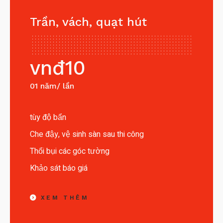
Trần, vách, quạt hút
vnđ
10
01 năm/ lần
tùy độ bẩn
Che đậy, vệ sinh sàn sau thi công
Thổi bụi các góc tường
Khảo sát báo giá
XEM THÊM