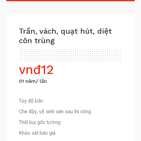
Trần, vách, quạt hút, diệt
côn trùng
vnđ
12
01 năm/ lần
Tùy độ bẩn
Che đậy, vệ sinh sàn sau thi công
Thổi bụi gốc tường
Khảo sát báo giá