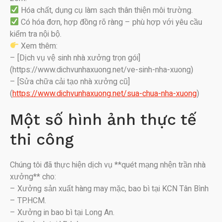
Hóa chất, dụng cụ làm sạch thân thiện môi trường.
Có hóa đơn, hợp đồng rõ ràng – phù hợp với yêu cầu
kiểm tra nội bộ.
Xem thêm:
– [Dịch vụ vệ sinh nhà xưởng trọn gói]
(https://www.dichvunhaxuong.net/ve-sinh-nha-xuong)
– [Sửa chữa cải tạo nhà xưởng cũ]
(
https://www.dichvunhaxuong.net/sua-chua-nha-xuong
)
Một số hình ảnh thực tế
thi công
Chúng tôi đã thực hiện dịch vụ **quét mạng nhện trần nhà
xưởng** cho:
– Xưởng sản xuất hàng may mặc, bao bì tại KCN Tân Bình
– TP.HCM.
– Xưởng in bao bì tại Long An.