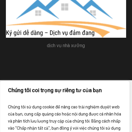
dịch vụ nhà xưởng
Chúng tôi coi trọng sự riêng tư của bạn
Trang chủ
Liên hệ
Điều khoản sử dụng
Chính sách bảo mật
Chúng tôi sử dụng cookie để nâng cao trải nghiệm duyệt web
của bạn, cung cấp quảng cáo hoặc nội dung được cá nhân hóa
Đăng ký nhận bản tin của chúng tôi
và phân tích lưu lượng truy cập của chúng tôi. Bằng cách nhấp
vào "Chấp nhận tất cả", bạn đồng ý với việc chúng tôi sử dụng