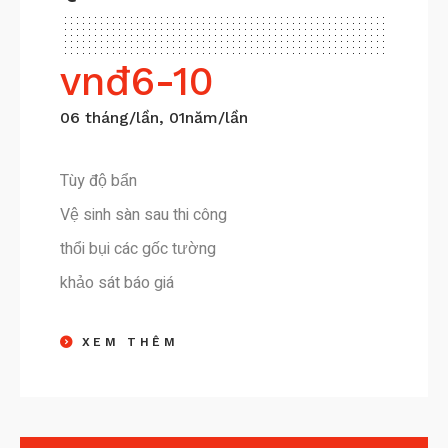
vnđ
6-10
06 tháng/lần, 01năm/lần
Tùy độ bẩn
Vệ sinh sàn sau thi công
thổi bụi các gốc tường
khảo sát báo giá
XEM THÊM