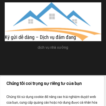
dịch vụ nhà xưởng
Chúng tôi coi trọng sự riêng tư của bạn
Trang chủ
Liên hệ
Điều khoản sử dụng
Chính sách bảo mật
Chúng tôi sử dụng cookie để nâng cao trải nghiệm duyệt web
của bạn, cung cấp quảng cáo hoặc nội dung được cá nhân hóa
Đăng ký nhận bản tin của chúng tôi