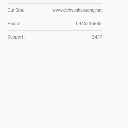
Our Site:
www.dichvunhaxuong.net
Phone:
0945316883
Support :
24/7