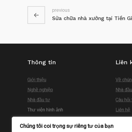
previous
Sửa chữa nhà xưởng tại Tiền G
Thông tin
Liên 
Giới thiệu
Về chún
Nghề nghiệp
Nhà đầu
Nhà đầu tư
Câu hỏi
Thư viện hình ảnh
Liên hệ
www.ky
Chúng tôi coi trọng sự riêng tư của bạn