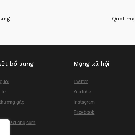
iang
Quét mạn
kết bổ sung
Mạng xã hội
g tôi
Twitter
 tư
YouTube
 thường gặp
Instagram
Facebook
guinhaxuong.com