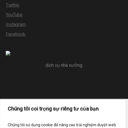
Twitter
YouTube
Instagram
Facebook
dịch vụ nhà xưởng
Chúng tôi coi trọng sự riêng tư của bạn
Trang chủ
Liên hệ
Điều khoản sử dụng
Chính sách bảo mật
Chúng tôi sử dụng cookie để nâng cao trải nghiệm duyệt web