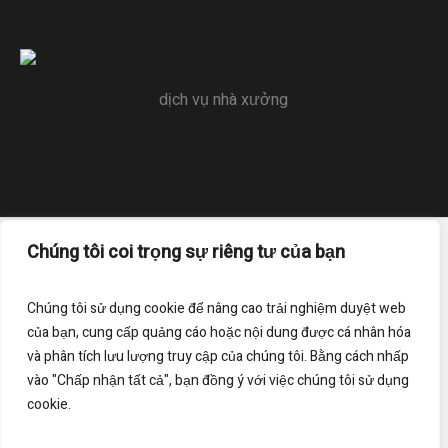
dịch vụ nhà xưởng
Chúng tôi coi trọng sự riêng tư của bạn
Trang chủ
Liên hệ
Điều khoản sử dụng
Chính sách bảo mật
Chúng tôi sử dụng cookie để nâng cao trải nghiệm duyệt web
của bạn, cung cấp quảng cáo hoặc nội dung được cá nhân hóa
Đăng ký nhận bản tin của chúng tôi
và phân tích lưu lượng truy cập của chúng tôi. Bằng cách nhấp
vào "Chấp nhận tất cả", bạn đồng ý với việc chúng tôi sử dụng
cookie.