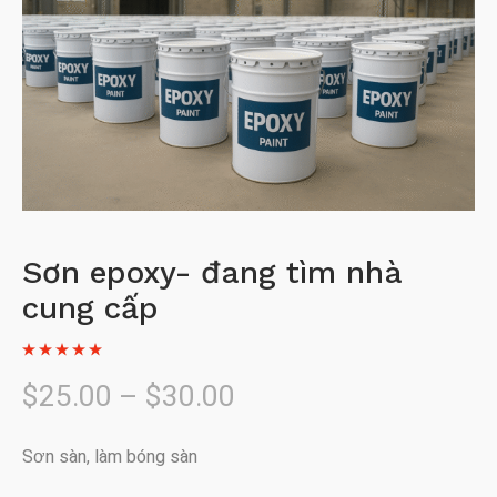
Sơn epoxy- đang tìm nhà
cung cấp
Khoảng
$
25.00
–
$
30.00
giá:
Sơn sàn, làm bóng sàn
từ