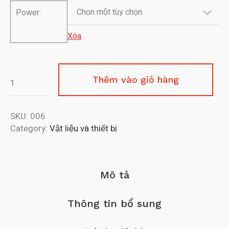
$25.00
Power:
đến
Xóa
$30.00
Thêm vào giỏ hàng
SKU:
006
Category:
Vật liệu và thiết bị
Mô tả
Thông tin bổ sung