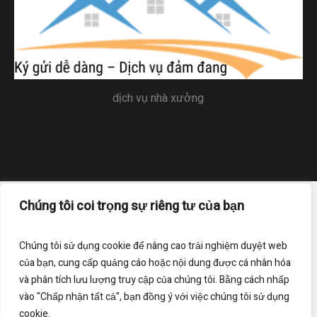
dịch vụ nhà xưởng
Chúng tôi coi trọng sự riêng tư của bạn
Trang chủ
Liên hệ
Điều khoản sử dụng
Chính sách bảo mật
Chúng tôi sử dụng cookie để nâng cao trải nghiệm duyệt web
của bạn, cung cấp quảng cáo hoặc nội dung được cá nhân hóa
Đăng ký nhận bản tin của chúng tôi
và phân tích lưu lượng truy cập của chúng tôi. Bằng cách nhấp
vào "Chấp nhận tất cả", bạn đồng ý với việc chúng tôi sử dụng
cookie.