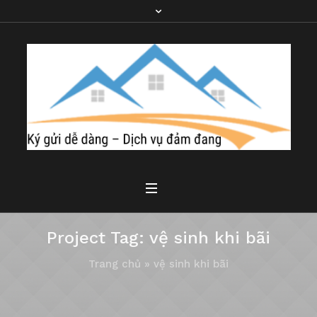
Project Tag:
vệ sinh khi bãi
Trang chủ
»
vệ sinh khi bãi