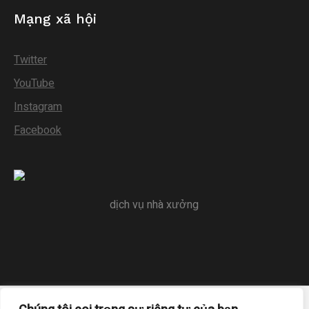
Mạng xã hội
Twitter
YouTube
Instagram
Facebook
dịch vụ nhà xưởng