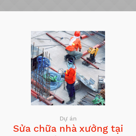
Dự án
Sửa chữa nhà xưởng tại