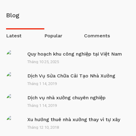
Blog
Latest
Popular
Comments
Quy hoạch khu công nghiệp tại Việt Nam
Tháng 10 25, 2025
Dịch Vụ Sửa Chữa Cải Tạo Nhà Xưởng
Tháng 1 14, 2019
Dịch vụ nhà xưởng chuyên nghiệp
Tháng 1 14, 2019
Xu hướng thuê nhà xưởng thay vì tự xây
Tháng 12 10, 2018