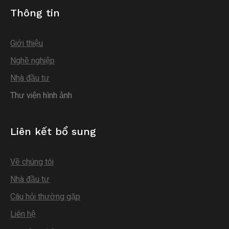
Thông tin
Giới thiệu
Nghề nghiệp
Nhà đầu tư
Thư viện hình ảnh
Liên kết bổ sung
Về chúng tôi
Nhà đầu tư
Câu hỏi thường gặp
Liên hệ