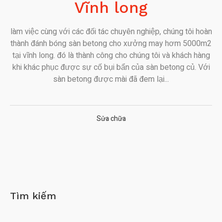
Vĩnh long
làm việc cùng với các đối tác chuyên nghiệp, chúng tôi hoàn
thành đánh bóng sàn betong cho xưởng may hơm 5000m2
tại vĩnh long. đó là thành công cho chúng tôi và khách hàng
khi khác phục được sự cố bụi bẩn của sàn betong củ. Với
sàn betong được mài đã đem lại...
Sửa chữa
Tìm kiếm