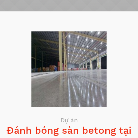
Dự án
Đánh bóng sàn betong tại