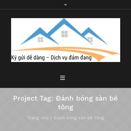
Project Tag:
Đánh bóng sàn bê
tông
Trang chủ
»
Đánh bóng sàn bê tông