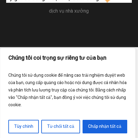
dịch vụ nhà xưởng
Chúng tôi coi trọng sự riêng tư của bạn
Trang chủ
Liên hệ
Điều khoản sử dụng
Chính sách bảo mật
Chúng tôi sử dụng cookie để nâng cao trải nghiệm duyệt web
của bạn, cung cấp quảng cáo hoặc nội dung được cá nhân hóa
Đăng ký nhận bản tin của chúng tôi
và phân tích lưu lượng truy cập của chúng tôi. Bằng cách nhấp
vào "Chấp nhận tất cả", bạn đồng ý với việc chúng tôi sử dụng
cookie.
Bản quyền thuộc về - www.dichvunhaxuong.net © 2019
Tùy chỉnh
Từ chối tất cả
Chấp nhận tất cả