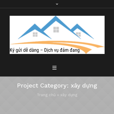
Project Category:
xây dựng
Trang chủ
»
xây dựng