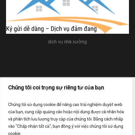
dịch vụ nhà xưởng
Chúng tôi coi trọng sự riêng tư của bạn
Trang chủ
Liên hệ
Điều khoản sử dụng
Chính sách bảo mật
Chúng tôi sử dụng cookie để nâng cao trải nghiệm duyệt web
của bạn, cung cấp quảng cáo hoặc nội dung được cá nhân hóa
Đăng ký nhận bản tin của chúng tôi
và phân tích lưu lượng truy cập của chúng tôi. Bằng cách nhấp
vào "Chấp nhận tất cả", bạn đồng ý với việc chúng tôi sử dụng
cookie.