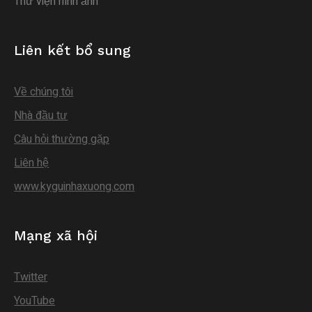
Thư viện hình ảnh
Liên kết bổ sung
Về chúng tôi
Nhà đầu tư
Câu hỏi thường gặp
Liên hệ
www.kyguinhaxuong.com
Mạng xã hội
Twitter
YouTube