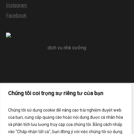
Instagram
Facebook
dịch vụ nhà xưởng
Chúng tôi coi trọng sự riêng tư của bạn
Trang chủ
Liên hệ
Điều khoản sử dụng
Chính sách bảo mật
Chúng tôi sử dụng cookie để nâng cao trải nghiệm duyệt web
của bạn, cung cấp quảng cáo hoặc nội dung được cá nhân hóa
Đăng ký nhận bản tin của chúng tôi
và phân tích lưu lượng truy cập của chúng tôi. Bằng cách nhấp
vào "Chấp nhận tất cả", bạn đồng ý với việc chúng tôi sử dụng