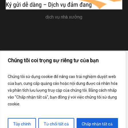
dịch vụ nhà xưởng
Chúng tôi coi trọng sự riêng tư của bạn
Trang chủ
Liên hệ
Điều khoản sử dụng
Chính sách bảo mật
Chúng tôi sử dụng cookie để nâng cao trải nghiệm duyệt web
của bạn, cung cấp quảng cáo hoặc nội dung được cá nhân hóa
Đăng ký nhận bản tin của chúng tôi
và phân tích lưu lượng truy cập của chúng tôi. Bằng cách nhấp
vào "Chấp nhận tất cả", bạn đồng ý với việc chúng tôi sử dụng
cookie.
Bản quyền thuộc về - www.dichvunhaxuong.net © 2019
Tùy chỉnh
Từ chối tất cả
Chấp nhận tất cả