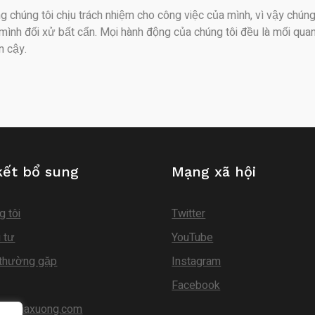
ng chúng tôi chịu trách nhiệm cho công việc của mình, vì vậy chún
mình đối xử bất cẩn. Mọi hành động của chúng tôi đều là mối qua
n cậy.
kết bổ sung
Mạng xã hội
g tôi
Twitter
 tư
YouTube
 thường gặp
Instagram
Facebook
guinhaxuong.com