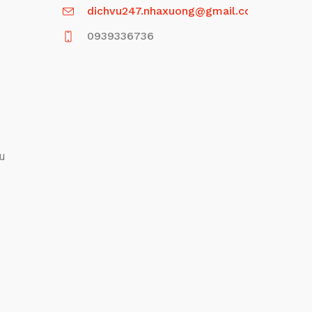
dichvu247.nhaxuong@gmail.com
0939336736
ấu