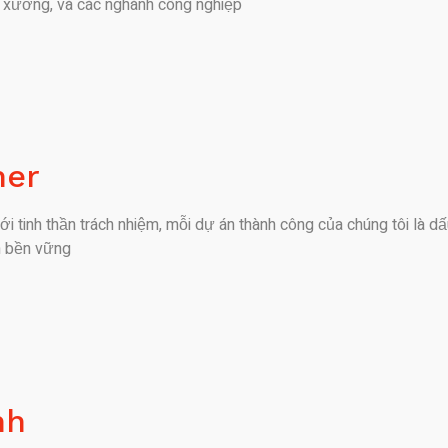
 xưởng, và các nghành công nghiệp
ner
ới tinh thần trách nhiệm, mỗi dự án thành công của chúng tôi là d
n bền vững
nh