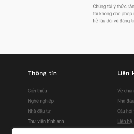
Chúng tôi ý thức rằ
tôi không cho phép 
hệ lâu dài và đáng ti
Thông tin
Liên 
Giới thiệu
Về chún
Nghề nghiệp
Nhà đầu
Nhà đầu tư
Câu hỏi
Thư viện hình ảnh
Liên hệ
www.ky