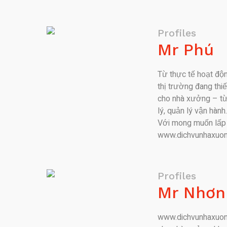
Profiles
Mr Phú
Từ thực tế hoạt độn
thị trường đang thi
cho nhà xưởng – từ 
lý, quản lý vận hành
Với mong muốn lấp 
www.dichvunhaxuon
Profiles
Mr Nhơn
www.dichvunhaxuong.